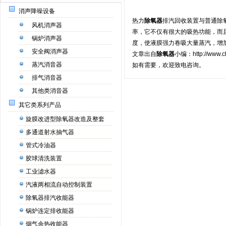
消声降噪设备
热力
除氧器
排汽回收装置与普通除
风机消声器
率，它不仅有很大的吸热功能，而
锅炉消声器
度，使液膜强力卷吸大量蒸汽，增
安全阀消声器
文章出自
除氧器
小编：
http://www.
蒸汽消音器
如有需要，欢迎致电咨询。
排气消音器
其他类消音器
其它类系列产品
旋膜改进型除氧器改造及整套
多通道射水抽气器
管式冷油器
胶球清洗装置
工业滤水器
汽液两相流自动控制装置
除氧器排汽收能器
锅炉连定排收能器
烟气余热收能器