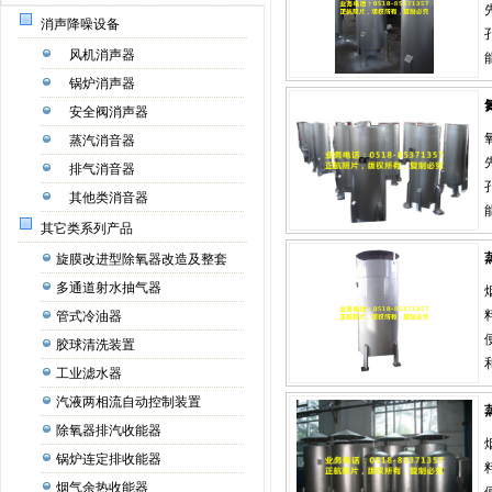
消声降噪设备
风机消声器
锅炉消声器
安全阀消声器
蒸汽消音器
排气消音器
其他类消音器
其它类系列产品
旋膜改进型除氧器改造及整套
多通道射水抽气器
管式冷油器
胶球清洗装置
工业滤水器
汽液两相流自动控制装置
除氧器排汽收能器
锅炉连定排收能器
烟气余热收能器