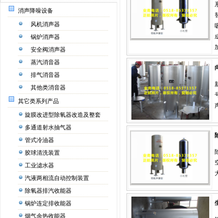
消声降噪设备
风机消声器
锅炉消声器
安全阀消声器
蒸汽消音器
排气消音器
其他类消音器
其它类系列产品
旋膜改进型除氧器改造及整套
多通道射水抽气器
管式冷油器
胶球清洗装置
工业滤水器
汽液两相流自动控制装置
除氧器排汽收能器
锅炉连定排收能器
烟气余热收能器