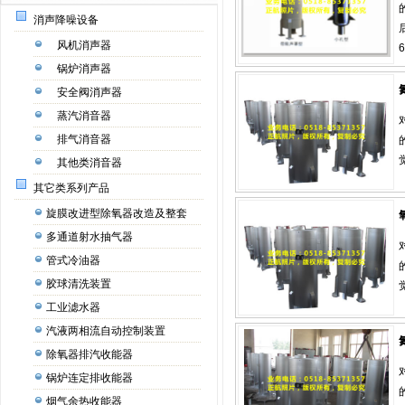
消声降噪设备
风机消声器
锅炉消声器
安全阀消声器
蒸汽消音器
排气消音器
其他类消音器
其它类系列产品
旋膜改进型除氧器改造及整套
多通道射水抽气器
管式冷油器
胶球清洗装置
工业滤水器
汽液两相流自动控制装置
除氧器排汽收能器
锅炉连定排收能器
烟气余热收能器